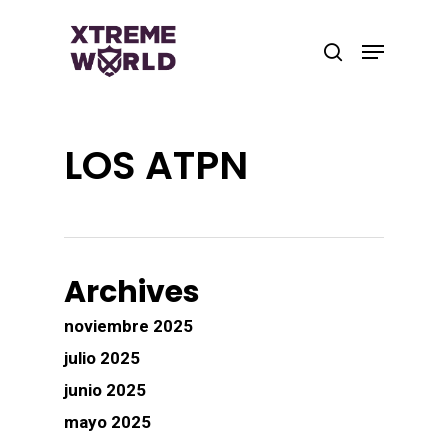
Skip
to
Menu
search
main
Close
content
Menu
LOS ATPN
Archives
noviembre 2025
julio 2025
junio 2025
mayo 2025