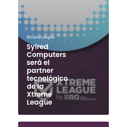
XtremeLeague
Sylred
Computers
será el
partner
tecnológico
de la
Xtreme
League