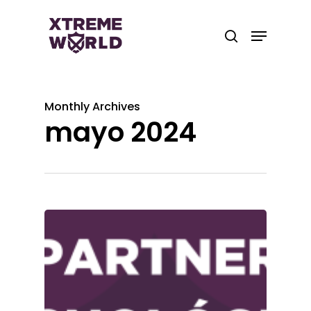
Skip
to
Menu
search
main
Close
content
Menu
Monthly Archives
mayo 2024