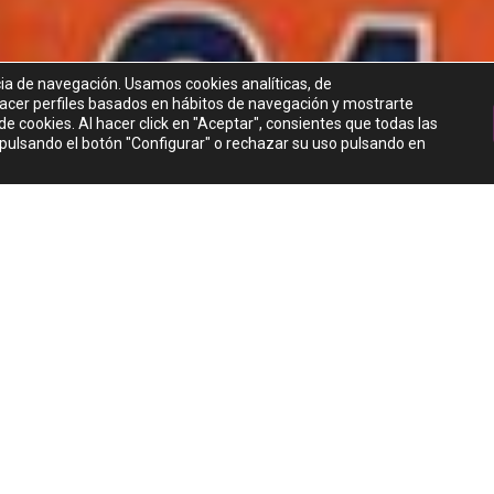
twitter
instagram
cia de navegación. Usamos cookies analíticas, de
© 2026 XTREME WORLD.
 hacer perfiles basados en hábitos de navegación y mostrarte
e cookies. Al hacer click en "Aceptar", consientes que todas las
 pulsando el botón "Configurar" o rechazar su uso pulsando en