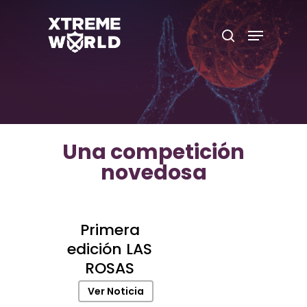
Skip
to
Menu
search
main
Close
content
Menu
Una competición
novedosa
Primera
edición LAS
ROSAS
Ver Noticia