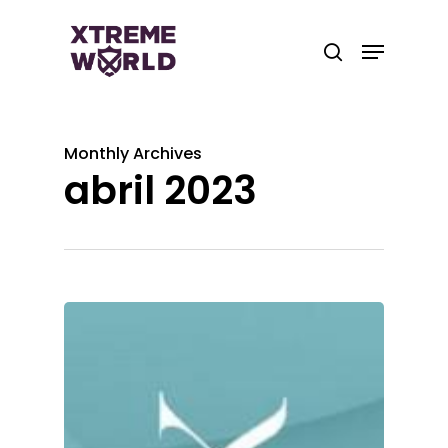
Skip
to
Menu
search
main
Close
content
Menu
Monthly Archives
abril 2023