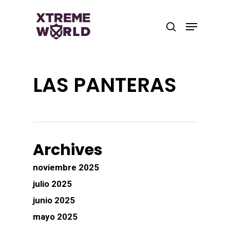
Skip
to
Menu
search
main
Close
content
Menu
LAS PANTERAS
Archives
noviembre 2025
julio 2025
junio 2025
mayo 2025