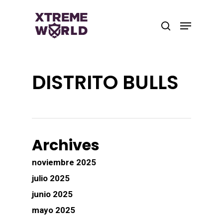
Skip
to
Menu
search
main
Close
content
Menu
DISTRITO BULLS
Archives
noviembre 2025
julio 2025
junio 2025
mayo 2025