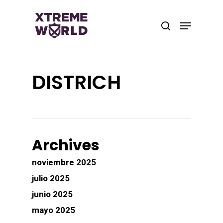
Skip
to
Menu
search
main
Close
content
Menu
DISTRICH
Archives
noviembre 2025
julio 2025
junio 2025
mayo 2025