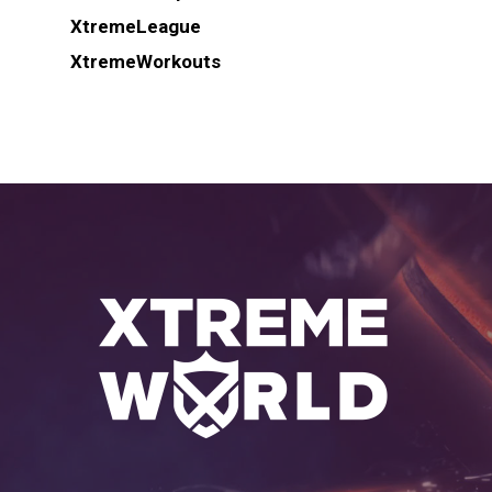
XtremeLeague
XtremeWorkouts