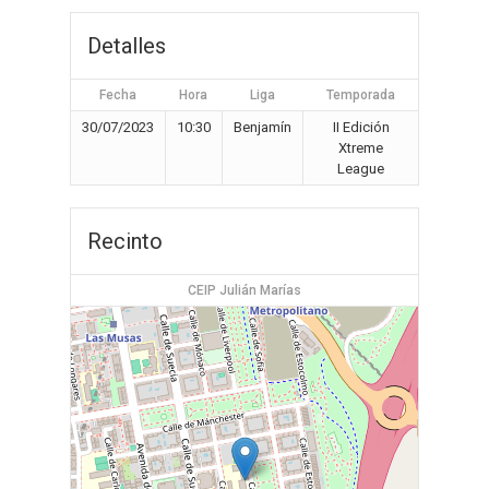
Detalles
Fecha
Hora
Liga
Temporada
30/07/2023
10:30
Benjamín
II Edición
Xtreme
League
Recinto
CEIP Julián Marías