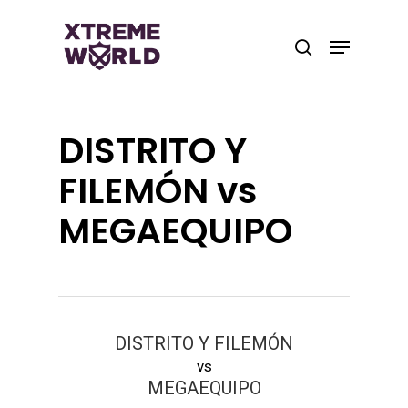
Skip
to
Menu
search
main
Close
content
Menu
DISTRITO Y
FILEMÓN vs
MEGAEQUIPO
DISTRITO Y FILEMÓN
vs
MEGAEQUIPO