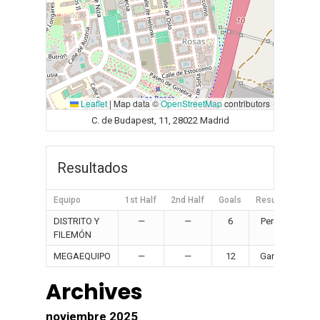
Leaflet
|
Map data ©
OpenStreetMap
contributors
C. de Budapest, 11, 28022 Madrid
Resultados
Equipo
1st Half
2nd Half
Goals
Resultado
DISTRITO Y
—
—
6
Perdido
FILEMÓN
MEGAEQUIPO
—
—
12
Ganado
Archives
noviembre 2025