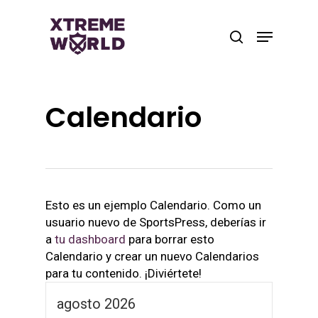
Skip
to
Menu
search
main
Close
content
Menu
Calendario
Esto es un ejemplo Calendario. Como un
usuario nuevo de SportsPress, deberías ir
a
tu dashboard
para borrar esto
Calendario y crear un nuevo Calendarios
para tu contenido. ¡Diviértete!
agosto 2026